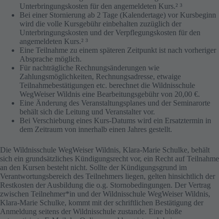
Unterbringungskosten für den angemeldeten Kurs.² ³
Bei einer Stornierung ab 2 Tage (Kalendertage) vor Kursbeginn
wird die volle Kursgebühr einbehalten zuzüglich der
Unterbringungskosten und der Verpflegungskosten für den
angemeldeten Kurs.² ³
Eine Teilnahme zu einem späteren Zeitpunkt ist nach vorheriger
Absprache möglich.
Für nachträgliche Rechnungsänderungen wie
Zahlungsmöglichkeiten, Rechnungsadresse, etwaige
Teilnahmebestätigungen etc. berechnet die Wildnisschule
WegWeiser Wildnis eine Bearbeitungsgebühr von 20,00 €.
Eine Änderung des Veranstaltungsplanes und der Seminarorte
behält sich die Leitung und Veranstalter vor.
Bei Verschiebung eines Kurs-Datums wird ein Ersatztermin in
dem Zeitraum von innerhalb einen Jahres gestellt.
Die Wildnisschule WegWeiser Wildnis, Klara-Marie Schulke, behält
sich ein grundsätzliches Kündigungsrecht vor, ein Recht auf Teilnahme
an den Kursen besteht nicht. Sollte der Kündigungsgrund im
Verantwortungsbereich des Teilnehmers liegen, gelten hinsichtlich der
Restkosten der Ausbildung die o.g. Stornobedingungen. Der Vertrag
zwischen Teilnehmer*in und der Wildnisschule WegWeiser Wildnis,
Klara-Marie Schulke, kommt mit der schriftlichen Bestätigung der
Anmeldung seitens der Wildnisschule zustande. Eine bloße