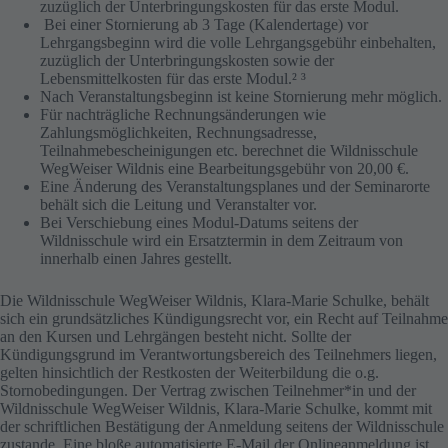
zuzüglich der Unterbringungskosten für das erste Modul.
Bei einer Stornierung ab 3 Tage (Kalendertage) vor
Lehrgangsbeginn wird die volle Lehrgangsgebühr einbehalten,
zuzüglich der Unterbringungskosten sowie der
Lebensmittelkosten für das erste Modul.² ³
Nach Veranstaltungsbeginn ist keine Stornierung mehr möglich.
Für nachträgliche Rechnungsänderungen wie
Zahlungsmöglichkeiten, Rechnungsadresse,
Teilnahmebescheinigungen etc. berechnet die Wildnisschule
WegWeiser Wildnis eine Bearbeitungsgebühr von 20,00 €.
Eine Änderung des Veranstaltungsplanes und der Seminarorte
behält sich die Leitung und Veranstalter vor.
Bei Verschiebung eines Modul-Datums seitens der
Wildnisschule wird ein Ersatztermin in dem Zeitraum von
innerhalb einen Jahres gestellt.
Die Wildnisschule WegWeiser Wildnis, Klara-Marie Schulke, behält
sich ein grundsätzliches Kündigungsrecht vor, ein Recht auf Teilnahme
an den Kursen und Lehrgängen besteht nicht. Sollte der
Kündigungsgrund im Verantwortungsbereich des Teilnehmers liegen,
gelten hinsichtlich der Restkosten der Weiterbildung die o.g.
Stornobedingungen. Der Vertrag zwischen Teilnehmer*in und der
Wildnisschule WegWeiser Wildnis, Klara-Marie Schulke, kommt mit
der schriftlichen Bestätigung der Anmeldung seitens der Wildnisschule
zustande. Eine bloße automatisierte E-Mail der Onlineanmeldung ist