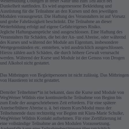
Weiterbildung Übungen in freier Natur und zum Teil auch bei
Dunkelheit stattfinden. Es wird angemessene Bekleidung und
Ausrüstung für die Teilnahme an den Kursen und den jeweiligen
Modulen vorausgesetzt. Die Haftung des Veranstalters ist auf Vorsatz
und grobe Fahrlässigkeit beschränkt. Die Teilnahme an dieser
Weiterbildung erfolgt auf eigene Gefahr/eigenes Risiko.
Jegliche Haftungsansprüche sind ausgeschlossen. Eine Haftung des
Veranstalters für Schäden, die bei der An- und Abreise, oder während
des Kurses und während der Module am Eigentum, insbesondere
Wertgegenständen etc. entstehen, wird ausdrücklich ausgeschlossen.
Hierzu zählen auch Schäden, die durch höhere Gewalt verursacht
werden. Während der Kurse und Module ist der Genuss von Drogen
und Alkohol nicht gestattet.
Das Mitbringen von Begleitpersonen ist nicht zulässig. Das Mitbringen
von Haustieren ist nicht gestattet.
Dem/der Teilnehmer*in ist bekannt, dass die Kurse und Module von
WegWeiser Wildnis eine kontinuierliche Teilnahme von Beginn bis
zum Ende der ausgeschriebenen Zeit erfordern. Für eine spätere
Anreise/frühere Abreise u. ä. bei einem Kurs/Modul muss der
Teilnehmende dazu rechtzeitig vor Beginn mit Klara-Marie Schulke,
WegWeiser Wildnis Kontakt aufnehmen. Für eine Zertifizierung ist
eine vollständige Teilnahme an den Modulen Voraussetzung.
Andernfalls kann eine Teilnahmebestätigung über tatsächlich