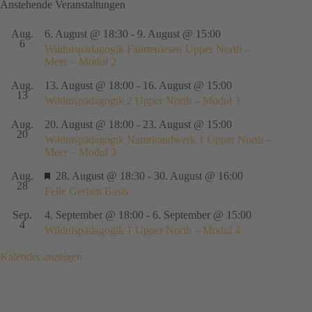
Anstehende Veranstaltungen
Aug.
6. August @ 18:30
-
9. August @ 15:00
6
Wildnispädagogik Fährtenlesen Upper North –
Meer – Modul 2
Aug.
13. August @ 18:00
-
16. August @ 15:00
13
Wildnispädagogik 2 Upper North – Modul 3
Aug.
20. August @ 18:00
-
23. August @ 15:00
20
Wildnispädagogik Naturhandwerk 1 Upper North –
Meer – Modul 3
H
Aug.
28. August @ 18:30
-
30. August @ 16:00
28
e
Felle Gerben Basis
r
v
Sep.
4. September @ 18:00
-
6. September @ 15:00
4
o
Wildnispädagogik 1 Upper North – Modul 4
r
g
Kalender anzeigen
e
h
o