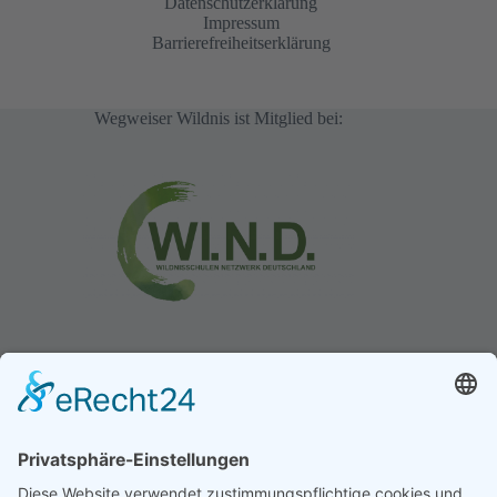
Seminarkalender
Datenschutzerklärung
Impressum
Barrierefreiheitserklärung
Wegweiser Wildnis ist Mitglied bei:
Gästebuch
Oke
/
24. Februar 2025
Wildnispädagogik 2, 2024/25 Ich bin gerade noch ganz
beseelt von...