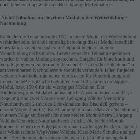
noch keine vertragswirksame Bestätigung der Teilnahme.
Nicht-Teilnahme an einzelnen Modulen der Weiterbildung /
Nachholung
Sollte der/die Teilnehmende (TN) an einem Modul der Weiterbildung
verhindert sein, ist er/sie einmalig berechtigt dieses Modul innerhalb
eines Jahres zu einem späteren Zeitpunkt in einer anderen
Weiterbildung nachzuholen. Bereits erbrachte Teilnahmegebühren
werden in vollem Umfang angerechnet, Entgelte für Unterkunft und
Verpflegung werden gesondert berechnet³. Ist der/die Teilnehmer*in
am vereinbarten Nachholtermin ebenfalls verhindert, fallen für jeden
weiteren Nachholtermin neben den Kosten für Unterbringung und
Lebensmittel³ zusätzliche Gebühren von 100 € für ein dreitägiges
Modul, bzw. 150 € für ein viertägiges Modul an. Der
Hinderungsgrund ist dabei unbeachtlich. Ausgenommen von dieser
Regelung sind zwei Module vom Lehrgang Wildnis Mentoring
Naturhandwerk 2 (mit den Lehr-Inhalten des Bisonfell gerbens –
derzeit Modul 2 und 3). Eine Garantie für einen Platz zur Nachholung
in einem Folgejahr besteht für diese beiden Module beim Lehrgang
Wildnis Mentoring Naturhandwerk 2 nicht. Die beiden Module
können in einem der Folgejahre nur nach vorheriger Rücksprache mit
der Wildnisschule WegWeiser Wildnis, Klara-Marie Schulke und ggf.
unter Begleichung einer entsprechenden Teil-Gebühr nachgeholt