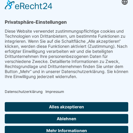
Gästebuch
Oke
/
24. Februar 2025
Wildnispädagogik 2, 2024/25 Ich bin gerade noch ganz
beseelt von...
zum Gästebuch
© Klara-Marie Schulke 2026