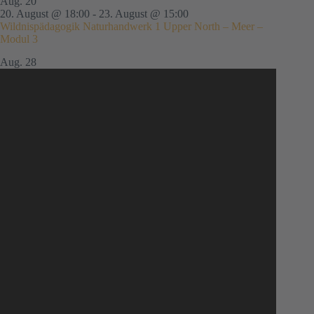
Aug.
20
20. August @ 18:00
-
23. August @ 15:00
Wildnispädagogik Naturhandwerk 1 Upper North – Meer –
Modul 3
Aug.
28