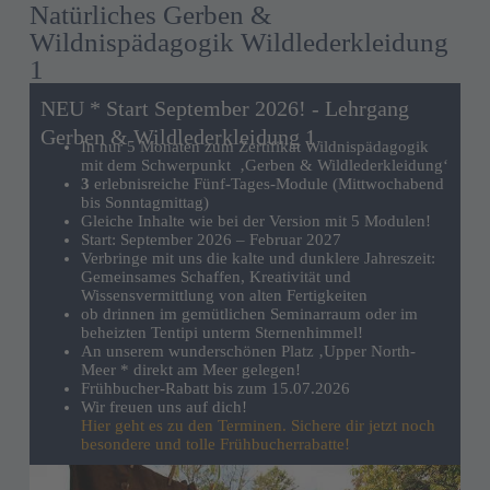
Natürliches Gerben &
Wildnispädagogik Wildlederkleidung
1
NEU * Start September 2026! - Lehrgang
Gerben & Wildlederkleidung 1
In nur 5 Monaten zum Zertifikat Wildnispädagogik
mit dem Schwerpunkt ‚Gerben & Wildlederkleidung‘
3
erlebnisreiche Fünf-Tages-Module (Mittwochabend
bis Sonntagmittag)
Gleiche Inhalte wie bei der Version mit 5 Modulen!
Start: September 2026 – Februar 2027
Verbringe mit uns die kalte und dunklere Jahreszeit:
Gemeinsames Schaffen, Kreativität und
Wissensvermittlung von alten Fertigkeiten
ob drinnen im gemütlichen Seminarraum oder im
beheizten Tentipi unterm Sternenhimmel!
An unserem wunderschönen Platz ‚Upper North-
Meer * direkt am Meer gelegen!
Frühbucher-Rabatt bis zum 15.07.2026
Wir freuen uns auf dich!
Hier geht es zu den Terminen. Sichere dir jetzt noch
besondere und tolle Frühbucherrabatte!