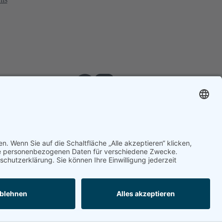
iertzawla, Marianne Schreier, Klara-Marie Schulke Michael