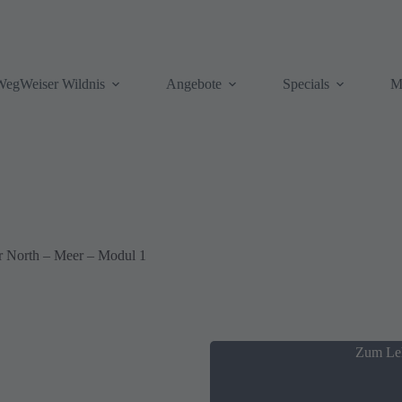
WegWeiser Wildnis
Angebote
Specials
M
 North – Meer – Modul 1
Zum Le