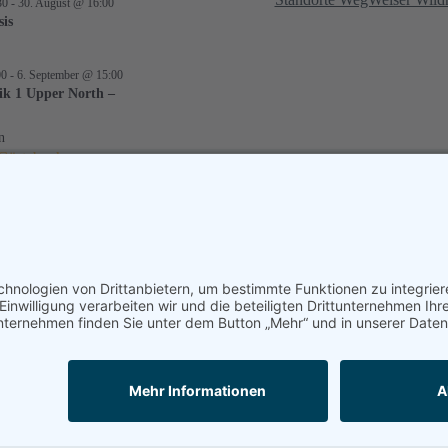
30
-
30. August @ 16:00
sis
00
-
6. September @ 15:00
ik 1 Upper North –
n
Gästebuch
Matthias
/
23. Juli 2025
Das war eine wunderschöne Woche Flintsteine
bearbeiten und kleine Kunstwerke...
zum Gästebuch
Bilder © Verena Berg, Marius Jünemann, Gunnar Keller, Stephanie P
Staudt und Kilii Yuyan