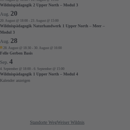
Wildnispädagogik 2 Upper North – Modul 3
20
Aug.
20. August @ 18:00
-
23. August @ 15:00
Wildnispädagogik Naturhandwerk 1 Upper North – Meer –
Modul 3
28
Aug.
H
28. August @ 18:30
-
30. August @ 16:00
e
Felle Gerben Basis
r
4
v
Sep.
o
4. September @ 18:00
-
6. September @ 15:00
r
Wildnispädagogik 1 Upper North – Modul 4
g
e
Kalender anzeigen
h
o
b
e
n
Standorte WegWeiser Wildnis