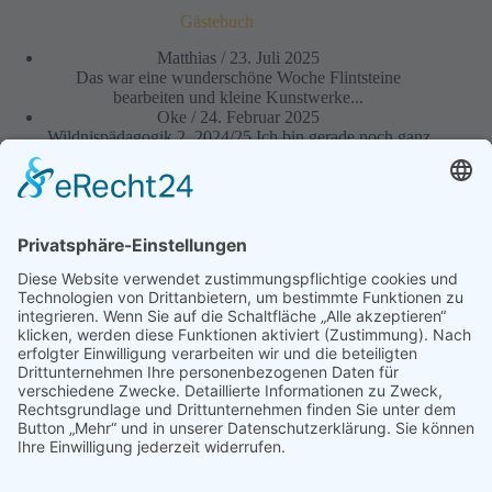
Gästebuch
Matthias
/
23. Juli 2025
Das war eine wunderschöne Woche Flintsteine
bearbeiten und kleine Kunstwerke...
Oke
/
24. Februar 2025
Wildnispädagogik 2, 2024/25 Ich bin gerade noch ganz
beseelt von...
Ben
/
22. August 2024
Die Zeit der wildnispädagogischen Ausbildung
empfand ich als lehrreich und...
Martin Gebhardt
/
15. August 2024
Fakt ist: Das Jahr war für mich eine wundervolle
Reise...
Anne N.
/
4. August 2024
Ich habe mich auf die Module gefreut und auch im...
zum Gästebuch