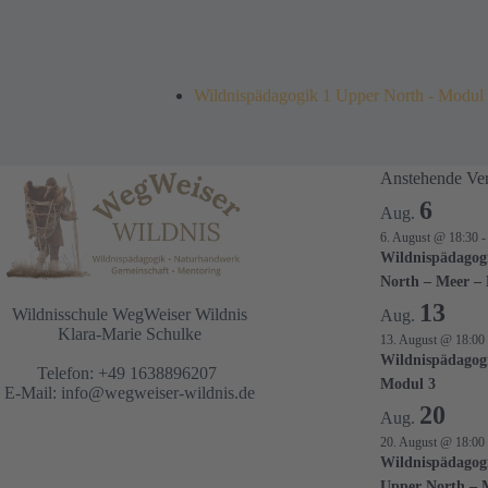
Wildnispädagogik 1 Upper North - Modul
Anstehende Ver
6
Aug.
6. August @ 18:30
Wildnispädagog
North – Meer –
13
Wildnisschule WegWeiser Wildnis
Aug.
Klara-Marie Schulke
13. August @ 18:00
Wildnispädagog
Telefon: +49 1638896207
Modul 3
E-Mail:
info@wegweiser-wildnis.de
20
Aug.
20. August @ 18:00
Wildnispädagog
Upper North – 