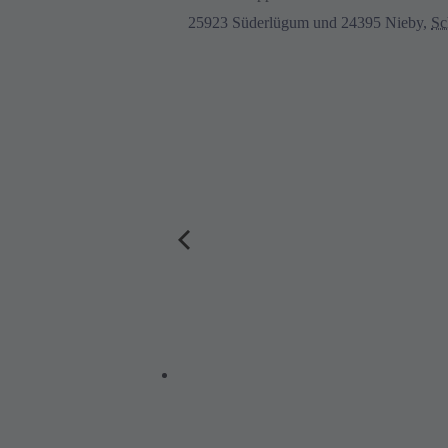
25923 Süderlügum und 24395 Nieby
,
Sc