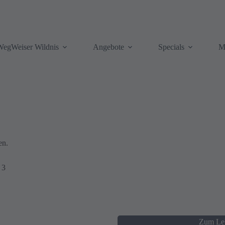
WegWeiser Wildnis
Angebote
Specials
M
en.
 3
Zum Le