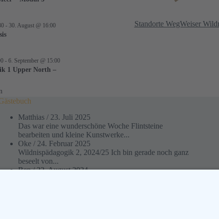
Standorte WegWeiser Wild
30
-
30. August @ 16:00
sis
00
-
6. September @ 15:00
ik 1 Upper North –
n
Gästebuch
Matthias
/
23. Juli 2025
Das war eine wunderschöne Woche Flintsteine
bearbeiten und kleine Kunstwerke...
Oke
/
24. Februar 2025
Wildnispädagogik 2, 2024/25 Ich bin gerade noch ganz
beseelt von...
Ben
/
22. August 2024
Die Zeit der wildnispädagogischen Ausbildung
empfand ich als lehrreich und...
Martin Gebhardt
/
15. August 2024
Fakt ist: Das Jahr war für mich eine wundervolle
Reise...