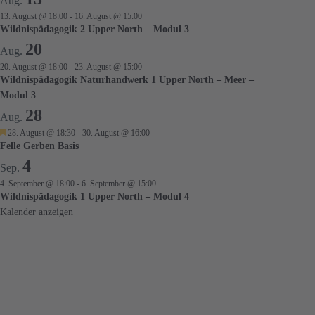
Aug.
13. August @ 18:00
-
16. August @ 15:00
Wildnispädagogik 2 Upper North – Modul 3
20
Aug.
20. August @ 18:00
-
23. August @ 15:00
Wildnispädagogik Naturhandwerk 1 Upper North – Meer –
Modul 3
28
Aug.
H
28. August @ 18:30
-
30. August @ 16:00
e
Felle Gerben Basis
r
4
v
Sep.
o
4. September @ 18:00
-
6. September @ 15:00
r
Wildnispädagogik 1 Upper North – Modul 4
g
e
Kalender anzeigen
h
o
b
e
n