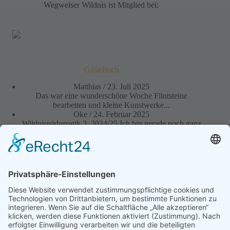
Wegweiser Wildnis ist Mitglied bei:
Gästebuch
Matthias
/
23. Juli 2025
Das war eine wunderschöne Woche Flintsteine
bearbeiten und kleine Kunstwerke...
Oke
/
24. Februar 2025
Wildnispädagogik 2, 2024/25 Ich bin gerade noch ganz
beseelt von...
Ben
/
22. August 2024
Die Zeit der wildnispädagogischen Ausbildung
empfand ich als lehrreich und...
Martin Gebhardt
/
15. August 2024
Fakt ist: Das Jahr war für mich eine wundervolle
Reise...
Anne N.
/
4. August 2024
Ich habe mich auf die Module gefreut und auch im...