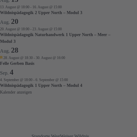
Aug.
13. August @ 18:00
-
16. August @ 15:00
Wildnispädagogik 2 Upper North – Modul 3
20
Aug.
20. August @ 18:00
-
23. August @ 15:00
Wildnispädagogik Naturhandwerk 1 Upper North – Meer –
Modul 3
28
Aug.
H
28. August @ 18:30
-
30. August @ 16:00
e
Felle Gerben Basis
r
4
v
Sep.
o
4. September @ 18:00
-
6. September @ 15:00
r
Wildnispädagogik 1 Upper North – Modul 4
g
e
Kalender anzeigen
h
o
b
e
n
Standorte WegWeiser Wildnis