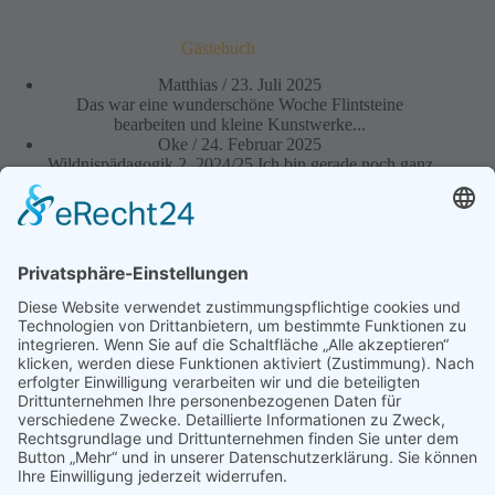
Gästebuch
Matthias
/
23. Juli 2025
Das war eine wunderschöne Woche Flintsteine
bearbeiten und kleine Kunstwerke...
Oke
/
24. Februar 2025
Wildnispädagogik 2, 2024/25 Ich bin gerade noch ganz
beseelt von...
Ben
/
22. August 2024
Die Zeit der wildnispädagogischen Ausbildung
empfand ich als lehrreich und...
Martin Gebhardt
/
15. August 2024
Fakt ist: Das Jahr war für mich eine wundervolle
Reise...
Anne N.
/
4. August 2024
Ich habe mich auf die Module gefreut und auch im...
zum Gästebuch