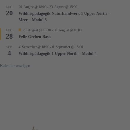
20. August @ 18:00
-
23. August @ 15:00
AUG.
20
Wildnispädagogik Naturhandwerk 1 Upper North –
Meer – Modul 3
H
28. August @ 18:30
-
30. August @ 16:00
AUG.
28
e
Felle Gerben Basis
r
v
4. September @ 18:00
-
6. September @ 15:00
SEP.
o
4
r
Wildnispädagogik 1 Upper North – Modul 4
g
e
Kalender anzeigen
h
o
b
e
n