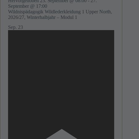
Hervorgehoben
23. September @ 08:00
-
27.
September @ 17:00
Wildnispädagogik Wildlederkleidung 1 Upper North,
2026/27, Winterhalbjahr – Modul 1
Sep.
23