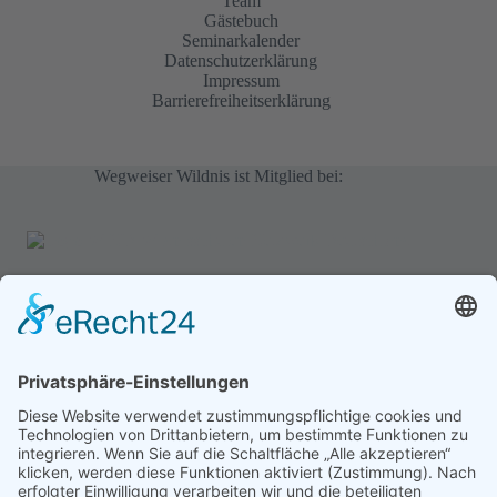
Team
Gästebuch
Seminarkalender
Datenschutzerklärung
Impressum
Barrierefreiheitserklärung
Wegweiser Wildnis ist Mitglied bei:
Gästebuch
Oke
/
24. Februar 2025
Wildnispädagogik 2, 2024/25 Ich bin gerade noch ganz
beseelt von...