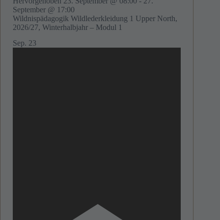
Hervorgehoben
23. September @ 08:00
-
27.
September @ 17:00
Wildnispädagogik Wildlederkleidung 1 Upper North,
2026/27, Winterhalbjahr – Modul 1
Sep.
23