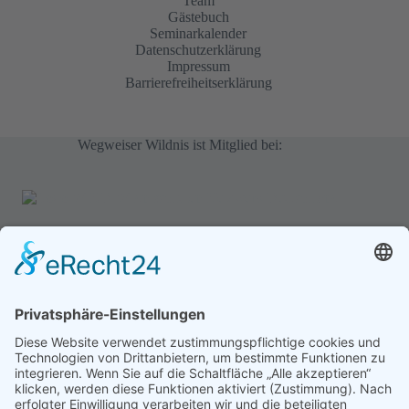
Team
Gästebuch
Seminarkalender
Datenschutzerklärung
Impressum
Barrierefreiheitserklärung
Wegweiser Wildnis ist Mitglied bei:
Gästebuch
Oke
/
24. Februar 2025
Wildnispädagogik 2, 2024/25 Ich bin gerade noch ganz
beseelt von...