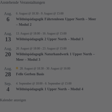
Anstehende Veranstaltungen
Aug.
6. August @ 18:30
-
9. August @ 15:00
6
Wildnispädagogik Fährtenlesen Upper North – Meer
– Modul 2
Aug.
13. August @ 18:00
-
16. August @ 15:00
13
Wildnispädagogik 2 Upper North – Modul 3
Aug.
20. August @ 18:00
-
23. August @ 15:00
20
Wildnispädagogik Naturhandwerk 1 Upper North –
Meer – Modul 3
Aug.
H
28. August @ 18:30
-
30. August @ 16:00
e
28
Felle Gerben Basis
r
v
Sep.
4. September @ 18:00
-
6. September @ 15:00
o
4
r
Wildnispädagogik 1 Upper North – Modul 4
g
e
Kalender anzeigen
h
o
b