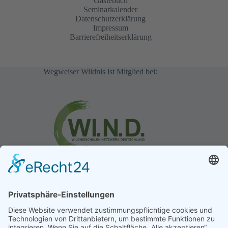
Gästebuch
Seminarkalender
Datenschutzerklärung
Impressum
Barrierefreiheitserklärung
Wegweiser Wildnis ist Mitglied bei:
Gästebuch
Matthias
/
23. Juli 2025
Das war eine wunderschöne Woche Flintsteine
bearbeiten und kleine Kunstwerke...